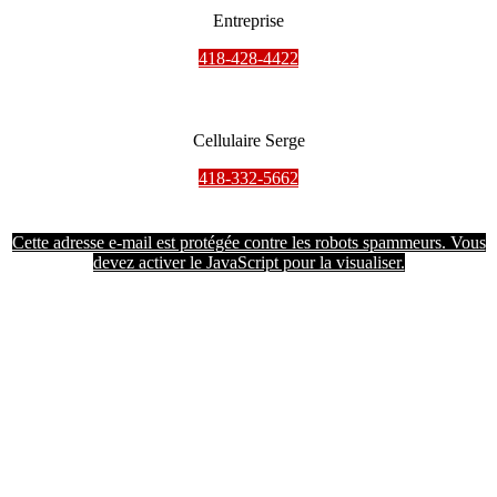
Entreprise
418-428-4422
Cellulaire Serge
418-332-5662
Cette adresse e-mail est protégée contre les robots spammeurs. Vous
devez activer le JavaScript pour la visualiser.